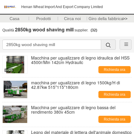
Henan Wheat Import And Export Company Limited
Casa
Prodotti
Circa noi
Giro della fabbrica
>>
2850kg wood shaving mill
Qualità
supplier.
(32)
Macchina per ugualizzare di legno idraulica del HSS
4500r/Min 142cm Hydrauilc
Richiesta ora
macchina per ugualizzare di legno 1500kg/H di
42.87kw 515*115*180cm
Richiesta ora
Macchina per ugualizzare di legno bassa del
rendimento 380v 45cm
Richiesta ora
Legno del materiale di lettiera dell'animale domestico