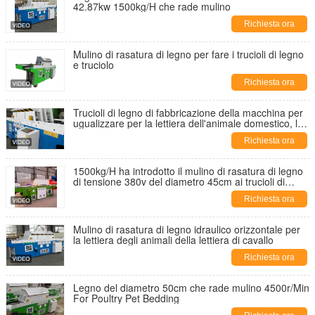
42.87kw 1500kg/H che rade mulino
Richiesta ora
Mulino di rasatura di legno per fare i trucioli di legno
e truciolo
Richiesta ora
Trucioli di legno di fabbricazione della macchina per
ugualizzare per la lettiera dell'animale domestico, la
lettiera del pollame e la lettiera del cavallo
Richiesta ora
1500kg/H ha introdotto il mulino di rasatura di legno
di tensione 380v del diametro 45cm ai trucioli di
produzione nella fabbrica del cavallo
Richiesta ora
Mulino di rasatura di legno idraulico orizzontale per
la lettiera degli animali della lettiera di cavallo
Richiesta ora
Legno del diametro 50cm che rade mulino 4500r/Min
For Poultry Pet Bedding