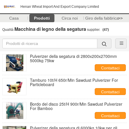
Henan Wheat Import And Export Company Limited
Casa
Prodotti
Circa noi
Giro della fabbrica
>>
Macchina di legno della segatura
Qualità
supplier.
(47)
Pulverizer della segatura di 2800x200x2700mm
5000kg 75kw
Contattaci
Tamburo 10t/H 650r/Min Sawdust Pulverizer For
Particleboard
Contattaci
Bordo del disco 25t/H 900r/Min Sawdust Pulverizer
For Bamboo
Contattaci
Pulverizer della segatura di 6000kg 10kw per gli