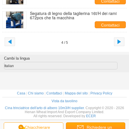
Contattaci
Segatura di legno della taglierina 16t/H dei rami
672pcs che fa macchina
Contattaci
4 / 5
Cambi la lingua
Italian
Casa
|
Chi siamo
|
Contattaci
|
Mappa del sito
|
Privacy Policy
Vista da tavolino
Cina trinciatrice dell'arto di albero 10m3/H supplier.
Copyright © 2020 - 2026
Henan Wheat Import And Export Company Limited.
All rights reserved. Developed by
ECER
Chiacchierare
Richiedere un