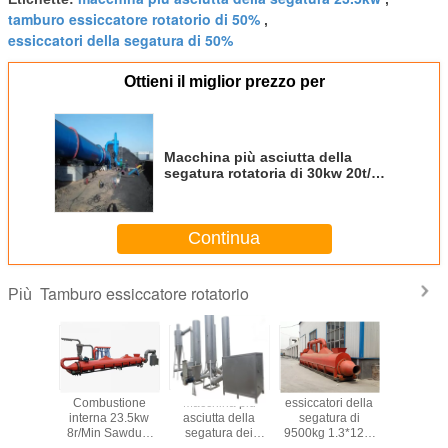
tamburo essiccatore rotatorio di 50%
,
essiccatori della segatura di 50%
Ottieni il miglior prezzo per
Macchina più asciutta della
segatura rotatoria di 30kw 20t/H
per il concime del maiale
Continua
Tamburo essiccatore rotatorio
Più
na più
Combustione
Macchina più
essiccatori della
12r/Min 
a della
interna 23.5kw
asciutta della
segatura di
Dryer M
a 23.5kw
8r/Min Sawdust
segatura dei
9500kg 1.3*12m
Dryer Machine
trucioli di legno
per Bean Dregs