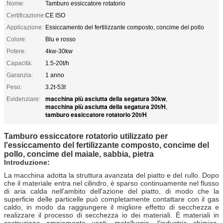
Nome:
Tamburo essiccatore rotatorio
Certificazione:
CE ISO
Applicazione:
Essiccamento del fertilizzante composto, concime del pollo
Colore:
Blu e rosso
Potere:
4kw-30kw
Capacità:
1.5-20t/h
Garanzia:
1 anno
Peso:
3.2t-53t
macchina più asciutta della segatura 30kw
Evidenziare:
,
macchina più asciutta della segatura 20t/H
,
tamburo essiccatore rotatorio 20t/H
Tamburo essiccatore rotatorio utilizzato per
l'essiccamento del fertilizzante composto, concime del
pollo, concime del maiale, sabbia, pietra
Introduzione:
La macchina adotta la struttura avanzata del piatto e del rullo. Dopo
che il materiale entra nel cilindro, è sparso continuamente nel flusso
di aria calda nell'ambito dell'azione del piatto, di modo che la
superficie delle particelle può completamente contattare con il gas
caldo, in modo da raggiungere il migliore effetto di secchezza e
realizzare il processo di secchezza io dei materiali. È materiali in
costruzione ampiamente usati, metallurgia, l'industria chimica,