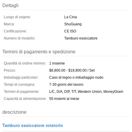
Dettagli
Luogo di origine:
La Cina
Marca:
ShuGuang
Certificazione:
CE ISO
Numero di modello:
Tamburo essiccatore
Termini di pagamento e spedizione
Quantità di ordine minimo:
1 insieme
Prezzo:
$8,800.00 - $18,800.00 / Set
Imballaggi particolari:
Caso di legno o imballaggio nudo
Tempi di consegna:
7-30 giorni del lavoro
Termini di pagamento:
L/C, D/A, D/P, T/T, Western Union, MoneyGram
Capacità di alimentazione:
50 insiemi al mese
descrizione
Tamburo essiccatore rotatorio