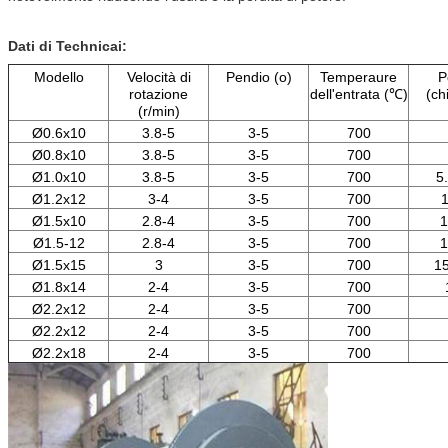
Dati di Technicai:
Modello
Velocità di
Pendio (o)
Temperaure
P
rotazione
dell'entrata (℃)
(ch
(r/min)
Ø0.6x10
3.8-5
3-5
700
Ø0.8x10
3.8-5
3-5
700
Ø1.0x10
3.8-5
3-5
700
5
Ø1.2x12
3-4
3-5
700
1
Ø1.5x10
2.8-4
3-5
700
1
Ø1.5-12
2.8-4
3-5
700
1
Ø1.5x15
3
3-5
700
15
Ø1.8x14
2-4
3-5
700
Ø2.2x12
2-4
3-5
700
Ø2.2x12
2-4
3-5
700
Ø2.2x18
2-4
3-5
700