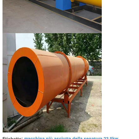
macchina più asciutta della segatura 23.5kw
Etichette:
,