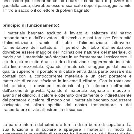
necessario più ulteriormente da ridurre il contenuto di polvere del
gas della coda, dovrebbe essere scaricato dopo il passaggio tramite
il filtro a sacco o il collettore di polveri bagnato.
principio di funzionamento:
Il materiale bagnato asciutto è inviato al saltatore dal nastro
trasportatore o dall'elevatore di secchio e poi fornisce l'estremità
d'alimentazione tramite il tubo d'alimentazione attraverso
l'alimentatore del saltatore. Il pendio del tubo d'alimentazione
dovrebbe essere maggior dell'inclinazione naturale del materiale, di
modo che il materiale può sfociare in uniformemente l'essiccatore. Il
cilindro più asciutto è un cilindro di rotazione leggermente inclinato
alla linea orizzontale. Quando il materiale si aggiunge dal più di
qualità superiore, il portatore di calore entra dalla parte bassa e dai
contatti con la controcorrente materiale e un certi portatore e
materiale di calore sfociano in insieme il cilindro. Con la rotazione
del cilindro, i movimenti materiali al più inferiore nell'ambito
dell'azione di gravità. Quando il materiale bagnato si muove in
avanti nel cilindro, il calore è ottenuto direttamente o indirettamente
dal portatore di calore, di modo che il materiale bagnato può essere
asciugato ed allora spedito dal nastro trasportatore o dal
trasportatore di vite all'estremità di scarico.
La parete interna del cilindro è fornita di un bordo di copiatura. La
sua funzione è di copiare e spargere i materiali, in modo da
aumentare la superficie di contatto fra il materiale ed il flusso d'aria,