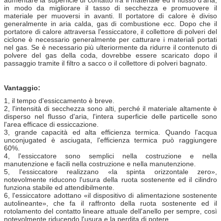
in modo da migliorare il tasso di secchezza e promuovere il
materiale per muoversi in avanti. Il portatore di calore è diviso
generalmente in aria calda, gas di combustione ecc. Dopo che il
portatore di calore attraversa l'essiccatore, il collettore di polveri del
ciclone è necessario generalmente per catturare i materiali portati
nel gas. Se è necessario più ulteriormente da ridurre il contenuto di
polvere del gas della coda, dovrebbe essere scaricato dopo il
passaggio tramite il filtro a sacco o il collettore di polveri bagnato.
Vantaggio:
1, il tempo d'essiccamento è breve.
2, l'intensità di secchezza sono alti, perché il materiale altamente è
disperso nel flusso d'aria, l'intera superficie delle particelle sono
l'area efficace di essiccazione.
3, grande capacità ed alta efficienza termica. Quando l'acqua
unconjugated è asciugata, l'efficienza termica può raggiungere
60%.
4, l'essiccatore sono semplici nella costruzione e nella
manutenzione e facili nella costruzione e nella manutenzione.
5, l'essiccatore realizzano «la spinta orizzontale zero»,
notevolmente riducono l'usura della ruota sostenente ed il cilindro
funziona stabile ed attendibilmente.
6, l'essiccatore adottano «il dispositivo di alimentazione sostenente
autolineante», che fa il raffronto della ruota sostenente ed il
rotolamento del contatto lineare attuale dell'anello per sempre, così
notevolmente riducendo l'usura e la perdita di potere.