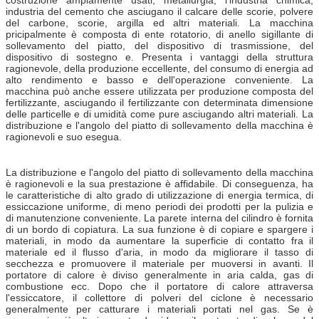
industria del cemento che asciugano il calcare delle scorie, polvere
del carbone, scorie, argilla ed altri materiali. La macchina
pricipalmente è composta di ente rotatorio, di anello sigillante di
sollevamento del piatto, del dispositivo di trasmissione, del
dispositivo di sostegno e. Presenta i vantaggi della struttura
ragionevole, della produzione eccellente, del consumo di energia ad
alto rendimento e basso e dell'operazione conveniente. La
macchina può anche essere utilizzata per produzione composta del
fertilizzante, asciugando il fertilizzante con determinata dimensione
delle particelle e di umidità come pure asciugando altri materiali. La
distribuzione e l'angolo del piatto di sollevamento della macchina è
ragionevoli e suo esegua.
La distribuzione e l'angolo del piatto di sollevamento della macchina
è ragionevoli e la sua prestazione è affidabile. Di conseguenza, ha
le caratteristiche di alto grado di utilizzazione di energia termica, di
essiccazione uniforme, di meno periodi dei prodotti per la pulizia e
di manutenzione conveniente. La parete interna del cilindro è fornita
di un bordo di copiatura. La sua funzione è di copiare e spargere i
materiali, in modo da aumentare la superficie di contatto fra il
materiale ed il flusso d'aria, in modo da migliorare il tasso di
secchezza e promuovere il materiale per muoversi in avanti. Il
portatore di calore è diviso generalmente in aria calda, gas di
combustione ecc. Dopo che il portatore di calore attraversa
l'essiccatore, il collettore di polveri del ciclone è necessario
generalmente per catturare i materiali portati nel gas. Se è