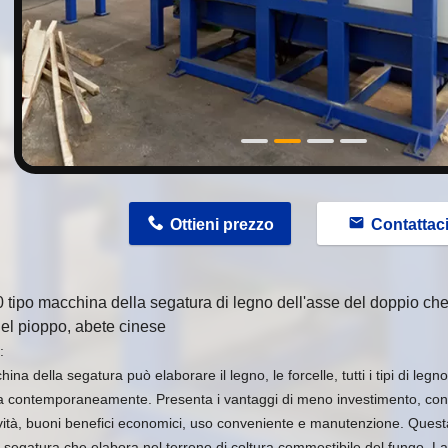
n
Ottieni prezzo
Contattac
tipo macchina della segatura di legno dell'asse del doppio che 
el pioppo, abete cinese
:
ina della segatura può elaborare il legno, le forcelle, tutti i tipi di legn
a contemporaneamente. Presenta i vantaggi di meno investimento, con
ività, buoni benefici economici, uso conveniente e manutenzione. Ques
 segatura che elabora nel terreno di coltura commestibile del fungo. La 