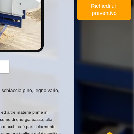
button
Richiedi un
preventivo
i
schiaccia pino, legno vario,
o ed altre materie prime in
sumo di energia basso, alta
ta macchina è particolarmente
segatura tagliata dal dispositivo