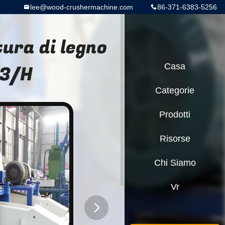
lee@wood-crushermachine.com
86-371-6383-5256
ura di legno
m3/H
Casa
Categorie
Prodotti
Risorse
Chi Siamo
Vr