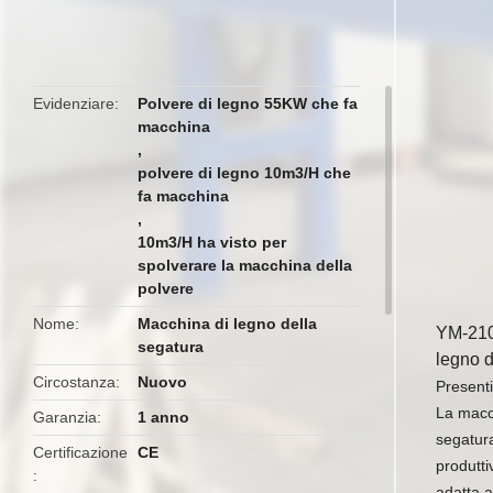
butto
Evidenziare
Polvere di legno 55KW che fa
macchina
,
polvere di legno 10m3/H che
fa macchina
,
10m3/H ha visto per
spolverare la macchina della
polvere
Nome
Macchina di legno della
YM-210 
segatura
legno d
Circostanza
Nuovo
Presenti
La macch
Garanzia
1 anno
segatur
Certificazione
CE
produtt
adatta a